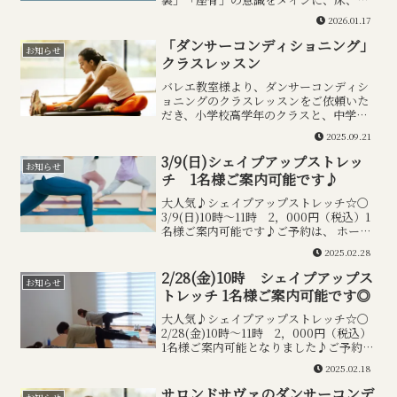
ー、センターにてトレーニングを行わせ
2026.01.17
ていただきました。バレエの動きは大変
奥が深く、形だけではなく、どこを使う
「ダンサーコンディショニング」
お知らせ
か？がとても重要になって...
クラスレッスン
バレエ教室様より、ダンサーコンディシ
ョニングのクラスレッスンをご依頼いた
だき、小学校高学年のクラスと、中学生
以上のクラスの2クラスのコンディショニ
2025.09.21
ングを行わせいただきました。小学校高
学年クラスでは、バレエの基本ポジショ
3/9(日)シェイプアップストレッ
お知らせ
ンの大切さをお伝えし、...
チ 1名様ご案内可能です♪
大人気♪シェイプアップストレッチ☆〇
3/9(日)10時～11時 2，000円（税込）1
名様ご案内可能です♪ご予約は、 ホーム
ページのお問合せフォーム 予約システム
2025.02.28
のお問い合わせフォームオフィシャルＬ
ＩＮＥアカウントトーク インスタグラム
2/28(金)10時 シェイプアップス
お知らせ
メッ...
トレッチ 1名様ご案内可能です◎
大人気♪シェイプアップストレッチ☆〇
2/28(金)10時～11時 2，000円（税込）
1名様ご案内可能となりました♪ご予約
は、ホームページのお問合せフォーム お
2025.02.18
問い合せオフィシャルＬＩＮＥアカウン
トトーク インスタグラムメッセージ より
サロンドサヴァのダンサーコンデ