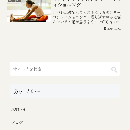
お知らせ
お待...
ィショニング
元バレエ教師セラピストによるダンサー
コンディショニング・繰り返す痛みに悩
んでいる・足が思うように上がらない・
上半身の力が抜けない・ターンアウトが
2024.11.09
しにくい・つま先がのびにくい・足が疲
れやすい・トウシューズがつらい・ジャ
ンプがうまく跳べない・ひ...
カテゴリー
お知らせ
ブログ