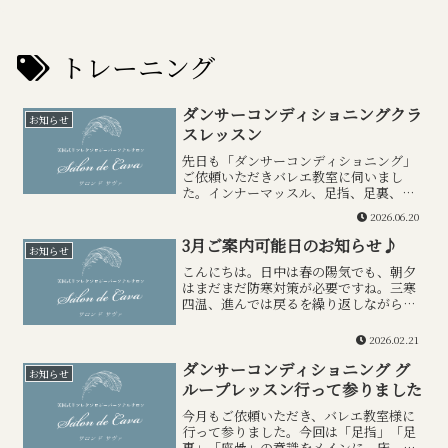
トレーニング
ダンサーコンディショニングクラ
お知らせ
スレッスン
先日も「ダンサーコンディショニング」
ご依頼いただきバレエ教室に伺いまし
た。インナーマッスル、足指、足裏、MP
関節をメインに、動きの中での身体のつ
2026.06.20
ながり（連携）に意識を向けるトレーニ
ングを行いました。基礎・土台は大変重
3月ご案内可能日のお知らせ♪
お知らせ
要で、そこが正しいポジシ...
こんにちは。日中は春の陽気でも、朝夕
はまだまだ防寒対策が必要ですね。三寒
四温、進んでは戻るを繰り返しながら、
着実に春に向かっているようです。2月の
ご予約はお陰様で満了となっておりま
2026.02.21
す。■現時点で3月は下記日程のご案内が
ダンサーコンディショニング グ
可能です（2/20時点...
お知らせ
ループレッスン行って参りました
今月もご依頼いただき、バレエ教室様に
行って参りました。今回は「足指」「足
裏」「座骨」の意識をメインに、床、バ