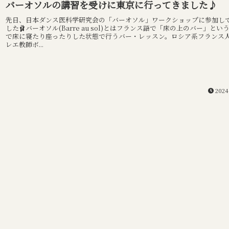
バーオソルの講習を受けに東京に行ってきました♪
先日、日本ダンス医科学研究会の「バーオソル」ワークショップに参加し
した🩰バーオソル(Barre au sol)とはフランス語で「床の上のバー」とい
で床に寝たり座ったりした状態で行うバー・レッスン。ロシア系フランス
レエ教師ボ...
2024