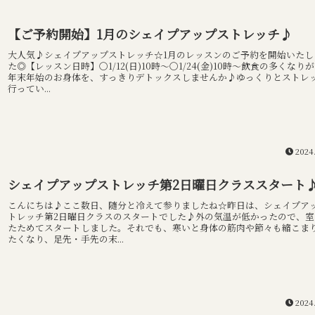
【ご予約開始】1月のシェイプアップストレッチ♪
大人気♪シェイプアップストレッチ☆1月のレッスンのご予約を開始いたし
た◎【レッスン日時】〇1/12(日)10時～〇1/24(金)10時～飲食の多くなり
年末年始のお身体を、すっきりデトックスしませんか♪ゆっくりとストレ
行ってい...
2024
シェイプアップストレッチ第2日曜日クラススタート
こんにちは♪ここ数日、随分と冷えて参りましたね☆昨日は、シェイプア
トレッチ第2日曜日クラスのスタートでした♪外の気温が低かったので、室
たためてスタートしました。それでも、寒いと身体の筋肉や節々も縮こま
たくなり、足先・手先の末...
2024